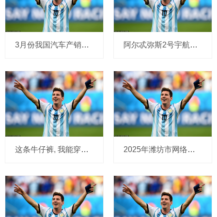
3月份我国汽车产销环比分别增长74.4%、60.6%——车市活跃度稳步提升
阿尔忒弥斯2号宇航员闯月球空间, 宇航员身份揭秘, 都大有来头
这条牛仔裤, 我能穿一辈子!
2025年潍坊市网络餐饮“互联网+明厨亮灶”试点工作正式启动