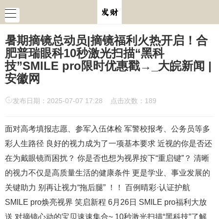
暑期摘镜总动员|摘镜福利火热开启！合
肥普瑞眼科10秒激光扫描“黑科
技”SMILE pro限时优惠戳→_大皖新闻 |
安徽网
发布日期：2025-07-07 17:28 点击次数：189
面对高考填报志愿、参军入伍体检 军警校报考、公务员等多
彩人生路径 良好的视力成为了一项基本要求 近视的你是否还
在为戴眼镜而困扰？ 你是否也想为视界按下“重启键”？ 清晰
的视力不仅是高质量生活的健康条件 更是学业、事业发展的
关键助力 别再让视力“拖后腿” ！！ 百例晴彩·认证护航
SMILE pro焕亮视界 笑启新程 6月26日 SMILE pro福利大放
送 对摘镜心动的宝贝速速集合~ 10秒激光扫描“黑科技”了解